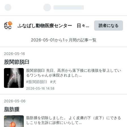
ふなばし動物医療センター 日々
読者になる
の診療
2026-05-01から1ヶ月間の記事一覧
2026
-
05
-
16
股関節脱臼
股関節脱臼 先日、高所から落下後に右後肢を挙上してい
るワンちゃんが来院されました…
#
股関節脱臼
#
犬
2026-05-16 14:58
2026
-
05
-
06
脂肪腫
脂肪腫を切除しました。 よく皮膚の下（皮下）にできる
しこりを主訴に診察にいらして…